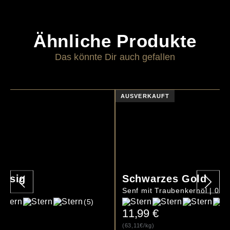
Ähnliche Produkte
Das könnte Dir auch gefallen
AUSVERKAUFT
essig
Schwarzes Gold
 l
Senf mit Traubenkernöl | 0,1
(5)
11,99
€
(63,11€/kg)