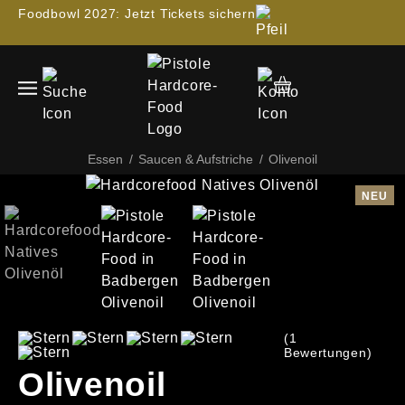
Foodbowl 2027: Jetzt Tickets sichern
Essen
/
Saucen & Aufstriche
/
Olivenoil
NEU
(1
Bewertungen)
Olivenoil